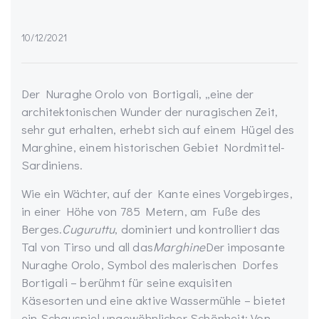
10/12/2021
Der Nuraghe Orolo von Bortigali, „eine der
architektonischen Wunder der nuragischen Zeit,
sehr gut erhalten, erhebt sich auf einem Hügel des
Marghine, einem historischen Gebiet Nordmittel-
Sardiniens.
Wie ein Wächter, auf der Kante eines Vorgebirges,
in einer Höhe von 785 Metern, am Fuße des
Berges.
Cuguruttu
, dominiert und kontrolliert das
Tal von Tirso und all das
Marghine
Der imposante
Nuraghe Orolo, Symbol des malerischen Dorfes
Bortigali – berühmt für seine exquisiten
Käsesorten und eine aktive Wassermühle – bietet
ein Schauspiel ungewöhnlicher Schönheit: Von