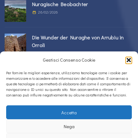
Nuragische Beobachter
26/02/2026
Die Wunder der Nuraghe von Arrubiu in
Orroli
24/02/2026
Gestisci Consenso Cookie
Sos Nurattolos Nuragic-Komplex in Alà dei
Per fornire le migliori esperienze, utilizziamo tecnologie come i cookie per
memorizzare e/o accedere alle informazioni del dispositivo. Il consenso a
Sardi
queste tecnologie ci permetterà di elaborare dati come il comportamento di
23/02/2026
navigazione o ID unici su questo sito. Non acconsentire o ritirare il
consenso può influire negativamente su alcune caratteristiche e funzioni.
Accetta
Copyright © 2020 – 2026
La Sardegna verso l'Unesco
Nega
Cookie-Richtlinie (EU)
Datenschutzerklärung