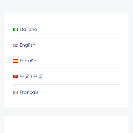
Italiano
English
Español
中文 (中国)
Français