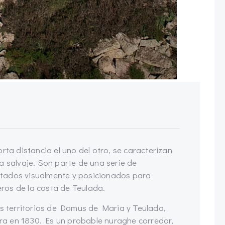
rta distancia el uno del otro, se caracterizan
a salvaje. Son parte de una serie de
tados visualmente y posicionados para
ros de la costa de Teulada.
os territorios de Domus de Maria y Teulada,
a en 1830. Es un probable nuraghe corredor,