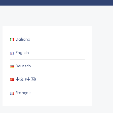
Italiano
English
Deutsch
中文 (中国)
Français