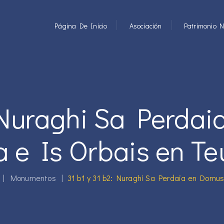
Página De Inicio
Asociación
Patrimonio N
: Nuraghi Sa Perda
a e Is Orbais en Te
|
Monumentos
|
31 b1 y 31 b2: Nuraghi Sa Perdaia en Domus