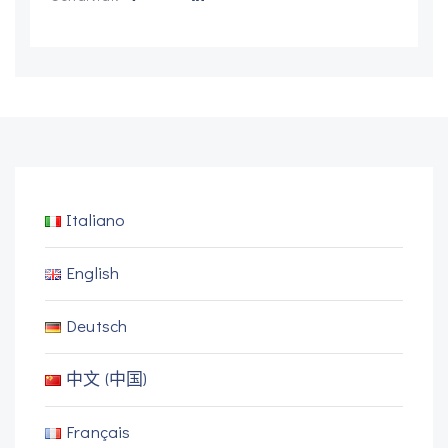
Italiano
English
Deutsch
中文 (中国)
Français