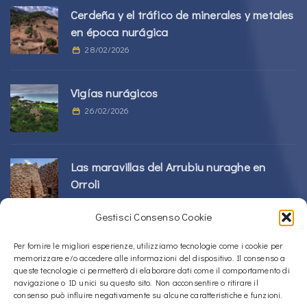
Cerdeña y el tráfico de minerales y metales
en época nurágica
28/02/2026
Vigías nurágicos
26/02/2026
Las maravillas del Arrubiu nuraghe en
Orroli
24/02/2026
Gestisci Consenso Cookie
Complejo Sos Nurattolos Nuragic en Alà
Per fornire le migliori esperienze, utilizziamo tecnologie come i cookie per
memorizzare e/o accedere alle informazioni del dispositivo. Il consenso a
dei Sardi
queste tecnologie ci permetterà di elaborare dati come il comportamento di
23/02/2026
navigazione o ID unici su questo sito. Non acconsentire o ritirare il
consenso può influire negativamente su alcune caratteristiche e funzioni.