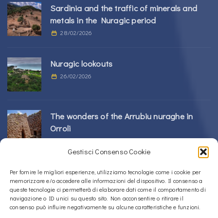
Sardinia and the traffic of minerals and
metals in the Nuragic period
28/02/2026
Nuragic lookouts
26/02/2026
The wonders of the Arrubiu nuraghe in
Orroli
24/02/2026
Gestisci Consenso Cookie
Sos Nurattolos Nuragic Complex in Alà dei
Per fornire le migliori esperienze, utilizziamo tecnologie come i cookie per
memorizzare e/o accedere alle informazioni del dispositivo. Il consenso a
Sardi
queste tecnologie ci permetterà di elaborare dati come il comportamento di
23/02/2026
navigazione o ID unici su questo sito. Non acconsentire o ritirare il
consenso può influire negativamente su alcune caratteristiche e funzioni.