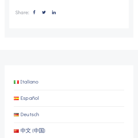
Share:
Italiano
Español
Deutsch
中文 (中国)