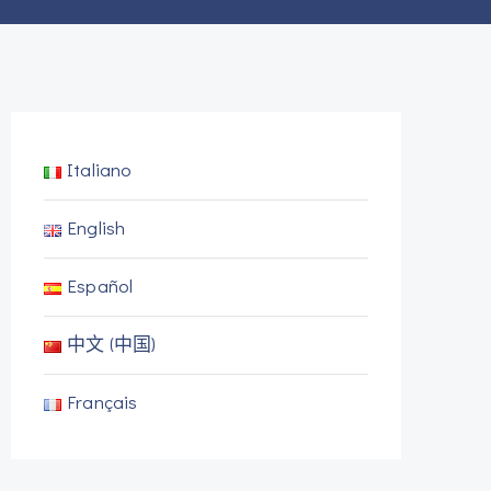
Italiano
English
Español
中文 (中国)
Français