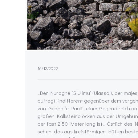
16/12/2022
„Der Nuraghe ‘S’Ulimu’ (Ulassai), der maje
aufragt, indifferent gegenüber dem vergehen
von ‚Genna ‘e Pauli‘, einer Gegend reich
großen Kalksteinblöcken aus der Umgebung 
der fast 2,50 Meter lang ist… Östlich des 
sehen, das aus kreisförmigen Hütten best