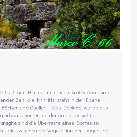
stätisch gen Himmel mit seinem kraftvollen Turm
den Zeit, die ihn trifft, steht in der Ebene
 an Bächen und Quellen… Das Denkmal wurde aus
erbaut… Vor Ort ist der Architrav sichtbar,
Nuraghe sind die Überreste eines Dorfes zu
eht, die zwischen der Vegetation der Umgebung