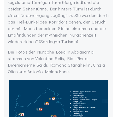
kegelstumpfförmigen Turm (Bergfried) und die
beiden Seitentürme. Der hintere Turm ist durch
einen Nebeneingang zugänglich. Sie werden durch
das Hell-Dunkel des Korridors gehen, den Geruch
der mit Moos bedeckten Steine einatmen und die
Empfindungen der mythischen Nuraghenzeit
wiedererleben
“ (Sardegna Turismo)
.
Die Fotos der Nuraghe Losa in Abbasanta
stammen von Valentino
Selis
,
Bibi
Pinna
,
Diversamente Sardi,
Romano
Stangherlin
, Cinzia
Olias
und Antonio Malandrone.