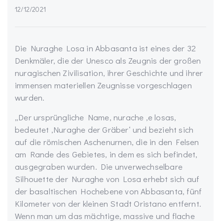
12/12/2021
Die Nuraghe Losa in Abbasanta ist eines der 32
Denkmäler, die der Unesco als Zeugnis der großen
nuragischen Zivilisation, ihrer Geschichte und ihrer
immensen materiellen Zeugnisse vorgeschlagen
wurden.
„
Der ursprüngliche Name,
nurache
‚e
losas
,
bedeutet ‚Nuraghe der Gräber‘ und bezieht sich
auf die römischen Aschenurnen, die in den Felsen
am Rande des Gebietes, in dem es sich befindet,
ausgegraben wurden. Die unverwechselbare
Silhouette der Nuraghe von Losa erhebt sich auf
der basaltischen Hochebene
von Abbasanta
, fünf
Kilometer von der kleinen Stadt Oristano entfernt.
Wenn man um das mächtige, massive und flache