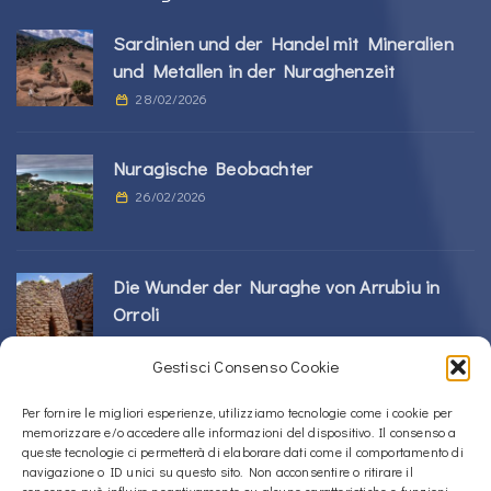
Sardinien und der Handel mit Mineralien
und Metallen in der Nuraghenzeit
28/02/2026
Nuragische Beobachter
26/02/2026
Die Wunder der Nuraghe von Arrubiu in
Orroli
24/02/2026
Gestisci Consenso Cookie
Sos Nurattolos Nuragic-Komplex in Alà dei
Per fornire le migliori esperienze, utilizziamo tecnologie come i cookie per
memorizzare e/o accedere alle informazioni del dispositivo. Il consenso a
Sardi
queste tecnologie ci permetterà di elaborare dati come il comportamento di
23/02/2026
navigazione o ID unici su questo sito. Non acconsentire o ritirare il