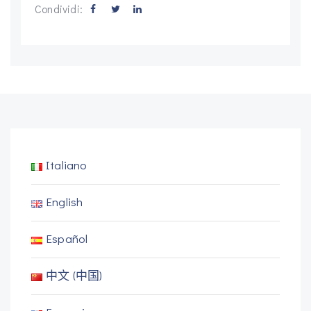
Condividi:
Italiano
English
Español
中文 (中国)