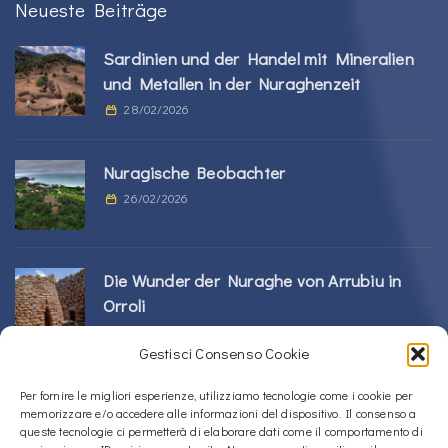
Neueste Beiträge
Sardinien und der Handel mit Mineralien
und Metallen in der Nuraghenzeit
28/02/2026
Nuragische Beobachter
26/02/2026
Die Wunder der Nuraghe von Arrubiu in
Orroli
24/02/2026
Gestisci Consenso Cookie
Sos Nurattolos Nuragic-Komplex in Alà dei
Per fornire le migliori esperienze, utilizziamo tecnologie come i cookie per
memorizzare e/o accedere alle informazioni del dispositivo. Il consenso a
Sardi
queste tecnologie ci permetterà di elaborare dati come il comportamento di
23/02/2026