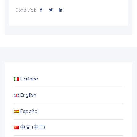
Condividi:
Italiano
English
Español
中文 (中国)