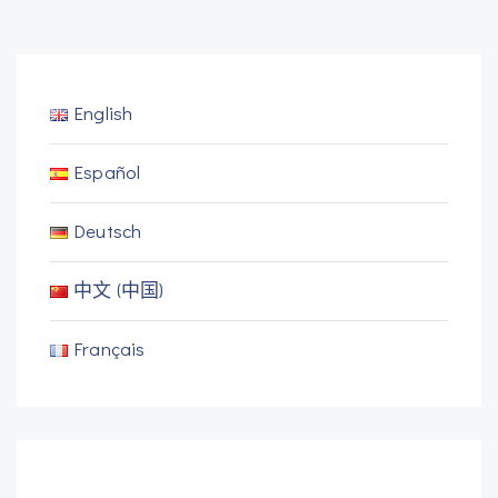
English
Español
Deutsch
中文 (中国)
Français