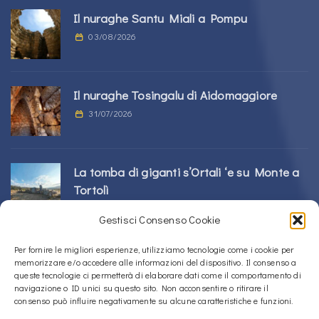
Il nuraghe Santu Miali a Pompu
03/08/2026
Il nuraghe Tosingalu di Aidomaggiore
31/07/2026
La tomba di giganti s’Ortali ‘e su Monte a
Tortolì
21/07/2026
Gestisci Consenso Cookie
Per fornire le migliori esperienze, utilizziamo tecnologie come i cookie per
Il nuraghe Perdu Cossu a Norbello
memorizzare e/o accedere alle informazioni del dispositivo. Il consenso a
16/07/2026
queste tecnologie ci permetterà di elaborare dati come il comportamento di
navigazione o ID unici su questo sito. Non acconsentire o ritirare il
consenso può influire negativamente su alcune caratteristiche e funzioni.