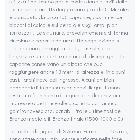
utilizzati nel tempo per la costruzione di ovili dalle
forme singolari. Il villaggio nuragico di Or Murales
è composto da circa 100 capanne, costruite con
blocchi di calcare sul pendio e sugli ampi piani
terrazzati. Le strutture, prevalentemente di forma
circolare e coperte da una fitta vegetazione, si
dispongono per agglomerati, le insule, con
l’ingresso su un cortile comune di disimpegno. Le
capanne conservano un alzato che può
raggiungere anche i 3 metri di altezza e, in alcuni
casi, l’architrave dell’ingresso. Alcuni ambienti,
danneggiati in passato da scavi illegali, hanno
restituito frammenti di tegami con decorazioni
impresse a pettine e olle a colletto con anse a
gomito rovesciato, databili fra le ultime fasi del
Bronzo medio e il Bronzo finale (1500-1000 a.C.).
Le tombe di giganti di S’Arena Fennau, ad Urzulei,
sono state presumibilmente edificate nella fase