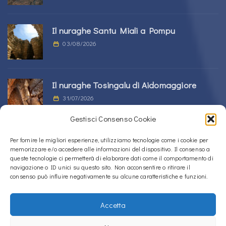
Il nuraghe Santu Miali a Pompu
03/08/2026
Il nuraghe Tosingalu di Aidomaggiore
31/07/2026
Gestisci Consenso Cookie
La tomba di giganti s’Ortali ‘e su Monte a
Per fornire le migliori esperienze, utilizziamo tecnologie come i cookie per
memorizzare e/o accedere alle informazioni del dispositivo. Il consenso a
Tortolì
queste tecnologie ci permetterà di elaborare dati come il comportamento di
21/07/2026
navigazione o ID unici su questo sito. Non acconsentire o ritirare il
consenso può influire negativamente su alcune caratteristiche e funzioni.
Accetta
Copyright © 2020 – 2026
La Sardegna verso l'Unesco