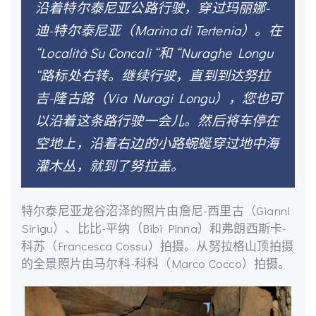
沿着特尔泰尼亚公路行驶，穿过玛丽娜-
迪-特尔泰尼亚（Marina di Tertenia）。在
“Località Su Concali “和 “Nuraghe Longu
“路标处右转。继续行驶，直到到达努拉
吉-隆古路（Via Nuragi Longu），您也可
以沿着这条路行驶一会儿。然后将车停在
空地上，沿着右边的小路蜿蜒穿过地中海
灌木丛，就到了努拉盖。
特尔泰尼亚龙谷沼泽的照片由詹尼-西里古（Gianni
Sirigu）、比比-平纳（Bibi Pinna）和弗朗西斯卡-
科苏（Francesca Cossu）拍摄。从努拉格山顶拍摄
的全景照片由马尔科-科科（Marco Cocco）拍摄。