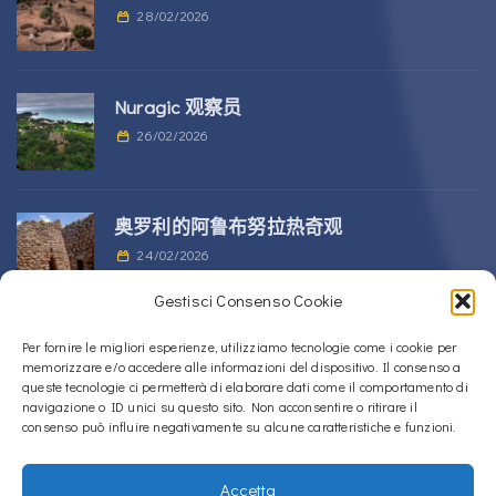
28/02/2026
Nuragic 观察员
26/02/2026
奥罗利的阿鲁布努拉热奇观
24/02/2026
Gestisci Consenso Cookie
位于 Alà dei Sardi 的 Sos Nurattolos
Per fornire le migliori esperienze, utilizziamo tecnologie come i cookie per
memorizzare e/o accedere alle informazioni del dispositivo. Il consenso a
Nuragic 建筑群
queste tecnologie ci permetterà di elaborare dati come il comportamento di
23/02/2026
navigazione o ID unici su questo sito. Non acconsentire o ritirare il
consenso può influire negativamente su alcune caratteristiche e funzioni.
Accetta