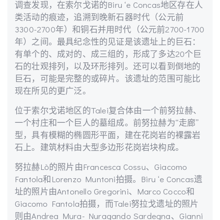
调查发现，在索尔戈诺的Biru ‘e Concas地区存在人
类活动的痕迹，追溯到晚新石器时代（公元前
3300-2700年）和铜石并用时代（公元前2700-1700
年）之间。最具纪念性的见证是该遗址上的巨石：
有单个的、成对的、成三组的，形成了多达20个巨
石的壮观排列，以及环形排列。还可以看到倒地的
巨石，可能是完整的或碎片。该遗址的范围可能比
现在所见的更广泛。
位于索尔戈诺地区的Talei复合体由一个前努拉赫、
一个村庄和一个巨人的墓组成。前努拉赫为“走廊”
型，具有模糊的椭圆形平面，建在花岗岩的裸露岩
石上。建筑材料由大型多边形花岗岩块构成。
努拉赫Lò的照片由Francesca Cossu、Giacomo
Fantola和Lorenzo Muntoni拍摄。Biru ‘e Concas遗
址的照片由Antonello Gregorini、Marco Cocco和
Giacomo Fantola拍摄，而Talei努拉戈遗址的照片
则由Andrea Mura- Nuragando Sardegna、Gianni