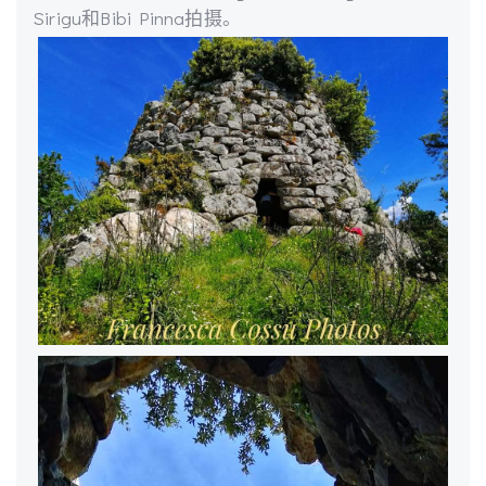
Sirigu和Bibi Pinna拍摄。