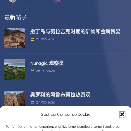
最新帖子
撒丁岛与努拉吉克时期的矿物和金属贸易
28/02/2026
Nuragic 观察员
26/02/2026
奥罗利的阿鲁布努拉热奇观
24/02/2026
Gestisci Consenso Cookie
位于 Alà dei Sardi 的 Sos Nurattolos
Per fornire le migliori esperienze, utilizziamo tecnologie come i cookie per