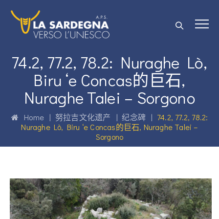
74.2, 77.2, 78.2: Nuraghe Lò,
Biru ‘e Concas的巨石,
Nuraghe Talei – Sorgono
Home
|
努拉吉文化遗产
|
纪念碑
|
74.2, 77.2, 78.2:
Nuraghe Lò, Biru ‘e Concas的巨石, Nuraghe Talei –
Sorgono