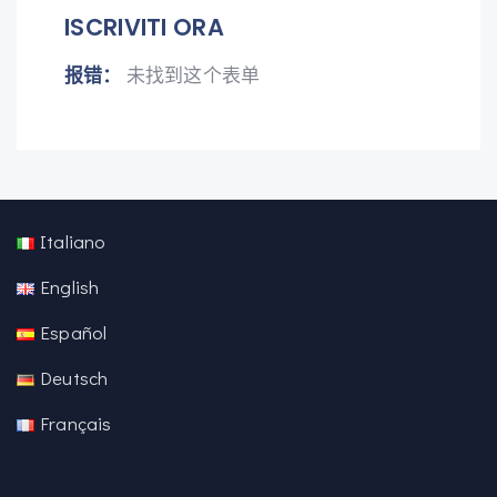
ISCRIVITI ORA
报错：
未找到这个表单
Italiano
English
Español
Deutsch
Français