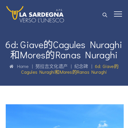
6d: Giave的Cagules Nuraghi
和Mores的Ranas Nuraghi
Home
|
努拉吉文化遗产
|
纪念碑
|
6d: Giave的
Cagules Nuraghi和Mores的Ranas Nuraghi