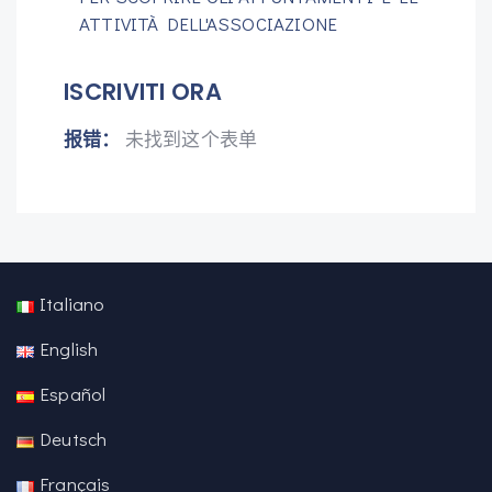
ATTIVITÀ DELL'ASSOCIAZIONE
ISCRIVITI ORA
报错：
未找到这个表单
Italiano
English
Español
Deutsch
Français