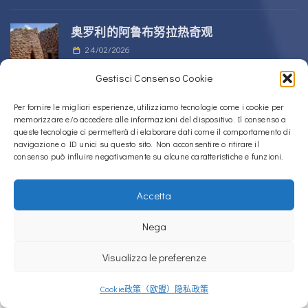
奥罗利的阿鲁布努拉热奇观
24/02/2026
Gestisci Consenso Cookie
位于 Alà dei Sardi 的 Sos Nurattolos
Per fornire le migliori esperienze, utilizziamo tecnologie come i cookie per
memorizzare e/o accedere alle informazioni del dispositivo. Il consenso a
Nuragic 建筑群
queste tecnologie ci permetterà di elaborare dati come il comportamento di
23/02/2026
navigazione o ID unici su questo sito. Non acconsentire o ritirare il
consenso può influire negativamente su alcune caratteristiche e funzioni.
Accetta
Copyright © 2020 – 2026
La Sardegna verso l'Unesco
Nega
Cookie政策（欧盟）
隐私政策
Visualizza le preferenze
La Sardegna verso l'Unesco使用
Accessibility Checker
监控我们网站的无障
碍性。
Cookie政策（欧盟）
隐私政策