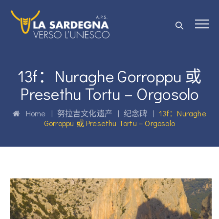
13f：Nuraghe Gorroppu 或
Presethu Tortu – Orgosolo
Home
|
努拉吉文化遗产
|
纪念碑
|
13f：Nuraghe
Gorroppu 或 Presethu Tortu – Orgosolo