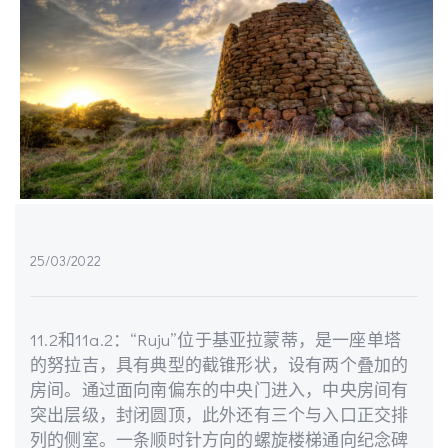
25/03/2022
11.2和11a.2：“Ruju”位于基亚拉蒙蒂，是一座单塔
的努拉吉，具有典型的截锥形状，设有两个叠加的
房间。通过面向南偏东的中央门进入，中央房间有
突出层级，封闭圆顶，此外还有三个与入口正交排
列的侧室。一条顺时针方向的螺旋楼梯通向纪念碑