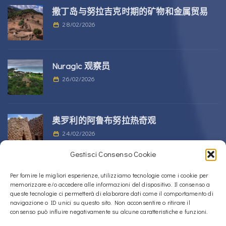
撒丁岛与努拉吉克时期的矿物和金属贸易
28/02/2026
Nuragic 观察员
26/02/2026
奥罗利的阿鲁布努拉热奇观
24/02/2026
Gestisci Consenso Cookie
位于 Alà dei Sardi 的 Sos Nurattolos
Per fornire le migliori esperienze, utilizziamo tecnologie come i cookie per
memorizzare e/o accedere alle informazioni del dispositivo. Il consenso a
Nuragic 建筑群
queste tecnologie ci permetterà di elaborare dati come il comportamento di
23/02/2026
navigazione o ID unici su questo sito. Non acconsentire o ritirare il
consenso può influire negativamente su alcune caratteristiche e funzioni.