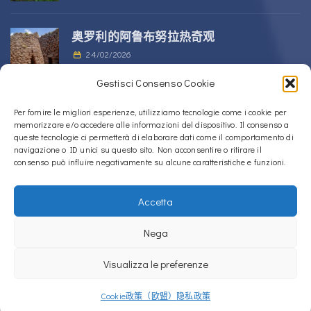
奥罗利的阿鲁布努拉热奇观
24/02/2026
Gestisci Consenso Cookie
位于 Alà dei Sardi 的 Sos Nurattolos
Per fornire le migliori esperienze, utilizziamo tecnologie come i cookie per
memorizzare e/o accedere alle informazioni del dispositivo. Il consenso a
Nuragic 建筑群
queste tecnologie ci permetterà di elaborare dati come il comportamento di
23/02/2026
navigazione o ID unici su questo sito. Non acconsentire o ritirare il
consenso può influire negativamente su alcune caratteristiche e funzioni.
Accetta
Copyright © 2020 – 2026
La Sardegna verso l'Unesco
Nega
Cookie政策（欧盟）
隐私政策
Visualizza le preferenze
La Sardegna verso l'Unesco使用
Accessibility Checker
监控我们网站的无障
碍性。
Cookie政策（欧盟）
隐私政策