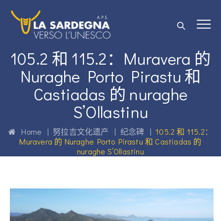
105.2 和 115.2：Muravera 的
Nuraghe Porto Pirastu 和
Castiadas 的 nuraghe
S’Ollastinu
Home
|
努拉吉文化遗产
|
纪念碑
|
105.2 和 115.2：
Muravera 的 Nuraghe Porto Pirastu 和 Castiadas 的
nuraghe S’Ollastinu