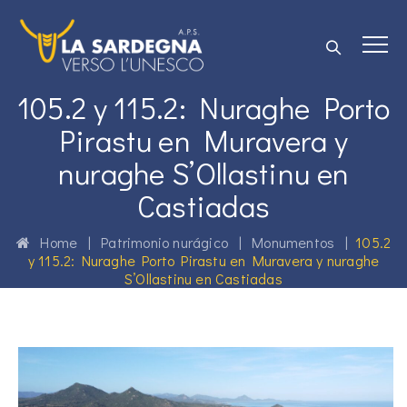
105.2 y 115.2: Nuraghe Porto
Pirastu en Muravera y
nuraghe S’Ollastinu en
Castiadas
Home
|
Patrimonio nurágico
|
Monumentos
|
105.2
y 115.2: Nuraghe Porto Pirastu en Muravera y nuraghe
S’Ollastinu en Castiadas