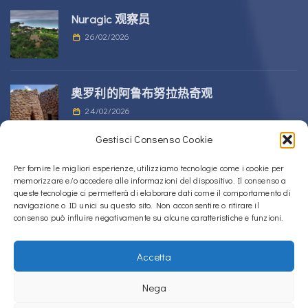
Nuragic 观察员
26/02/2026
奥罗利的阿鲁布努拉热奇观
24/02/2026
Gestisci Consenso Cookie
位于 Alà dei Sardi 的 Sos Nurattolos
Per fornire le migliori esperienze, utilizziamo tecnologie come i cookie per
memorizzare e/o accedere alle informazioni del dispositivo. Il consenso a
Nuragic 建筑群
queste tecnologie ci permetterà di elaborare dati come il comportamento di
23/02/2026
navigazione o ID unici su questo sito. Non acconsentire o ritirare il
consenso può influire negativamente su alcune caratteristiche e funzioni.
Accetta
Copyright © 2020 – 2026
La Sardegna verso l'Unesco
Nega
Cookie政策（欧盟）
隐私政策