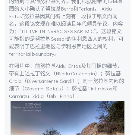
的组别与其他努拉基对齐，我们根据附带的IGM地
图的大小确认了努拉基Berre和Teriani。“Aidu
Entos”努拉基因其门楣上刻有一段拉丁铭文而闻
名，这段铭文现在难以阅读且年代颇具争议，内容
为：“ILI IVR IN NVRAC SESSAR M C”。这段铭文
可能指的是努拉基Sessar的伊利恩西人的权利，可
能表明了巴拉里地区与伊利恩西地区之间的
territorial boundary。
在照片中：前努拉基Aidu Entos及其门楣的细节，
带有上述拉丁铭文（Nicola Castangia）；努拉基
Orolo（Diversamente Sardi）；同一努拉基内部的
细节（Giovanni Sotgiu）；努拉基Tintirriolos和
Carrarzu Iddia（Bibi Pinna）。