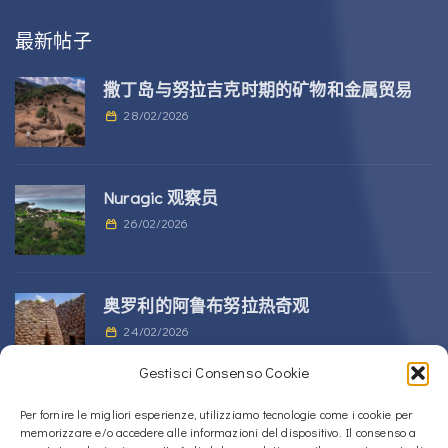
最新帖子
撒丁岛与努拉吉克时期的矿物和金属贸易
28/02/2026
Nuragic 观察员
26/02/2026
奥罗利的阿鲁布努拉热奇观
24/02/2026
Gestisci Consenso Cookie
位于 Alà dei Sardi 的 Sos Nurattolos
Per fornire le migliori esperienze, utilizziamo tecnologie come i cookie per
memorizzare e/o accedere alle informazioni del dispositivo. Il consenso a
Nuragic 建筑群