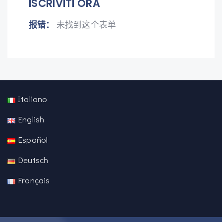
ISCRIVITI ORA
报错：
未找到这个表单
Italiano
English
Español
Deutsch
Français