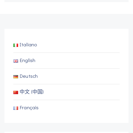
Italiano
English
Deutsch
中文 (中国)
Français