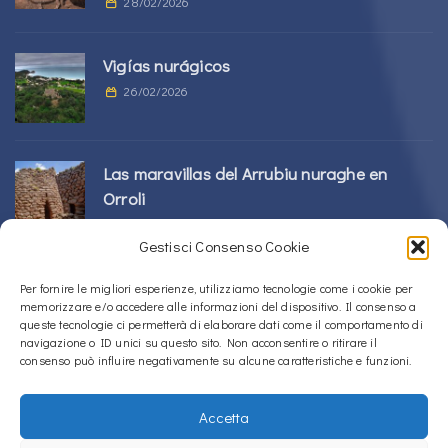
28/02/2026
Vigías nurágicos
26/02/2026
Las maravillas del Arrubiu nuraghe en
Orroli
24/02/2026
Gestisci Consenso Cookie
Complejo Sos Nurattolos Nuragic en Alà
Per fornire le migliori esperienze, utilizziamo tecnologie come i cookie per
memorizzare e/o accedere alle informazioni del dispositivo. Il consenso a
dei Sardi
queste tecnologie ci permetterà di elaborare dati come il comportamento di
23/02/2026
navigazione o ID unici su questo sito. Non acconsentire o ritirare il
consenso può influire negativamente su alcune caratteristiche e funzioni.
Accetta
Copyright © 2020 – 2026
La Sardegna verso l'Unesco