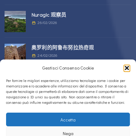
Nuragic 观察员
26/02/2026
奥罗利的阿鲁布努拉热奇观
24/02/2026
Gestisci Consenso Cookie
位于 Alà dei Sardi 的 Sos Nurattolos
Per fornire le migliori esperienze, utilizziamo tecnologie come i cookie per
memorizzare e/o accedere alle informazioni del dispositivo. Il consenso a
Nuragic 建筑群
queste tecnologie ci permetterà di elaborare dati come il comportamento di
23/02/2026
navigazione o ID unici su questo sito. Non acconsentire o ritirare il
consenso può influire negativamente su alcune caratteristiche e funzioni.
Accetta
Copyright © 2020 – 2026
La Sardegna verso l'Unesco
Nega