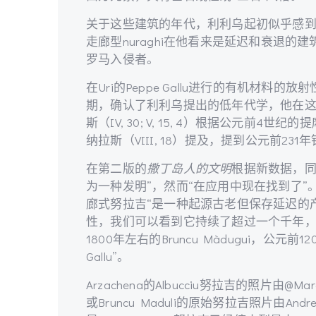
关于这些建筑的年代，利利乌起初似乎感
走廊型nuraghi在他看来是延迟和衰退
罗马入侵者。
在Uri的Peppe Gallu进行的有机材
期，确认了利利乌提出的低年代学，他在
斯（IV, 30; V, 15, 4）根据公元前4世
纳拉斯（VIII, 18）提及，提到公元前2
在第二版的
撒丁岛人的文明
根据新数据，同时确
为一种发明”，然而“在应用中现在找到了”
廊式努拉吉“是一种起源古老但保存延迟的
性，我们可以看到它持续了超过一个千年，
1800年左右的Bruncu Màdugui，公元前1
Gallu”。
Arzachena的Albucciu努拉吉的照片由@Marco
或Bruncu Maduli的原始努拉吉照片由Andrea