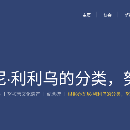
主页
协会
努
尼·利利乌的分类，
e
|
努拉吉文化遗产
|
纪念碑
|
根据乔瓦尼·利利乌的分类，