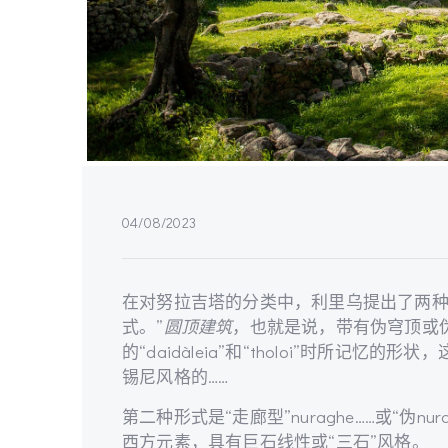
04/08/2023
在对努拉吉塔的分类中，利里乌提出了两种
式。”
圆顶建筑
，也就是说，带有伪穹顶或
的“daidàleia”和“tholoi”时所记
锡尼风格的……
第二种形式是“走廊型”nuraghe……或“伪nur
西方元素，具有巨石线性或“三石”风格。