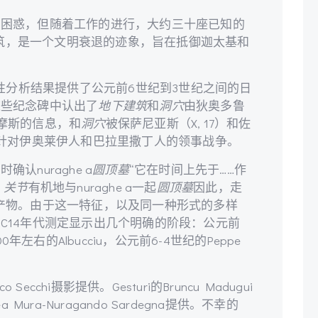
到困惑，但随着工作的进行，大约三十座已知的
的建筑，是一个文明衰退的迹象，旨在抵御迦太基和
料的放射性分析结果提供了公元前6世纪到3世纪之间的日
这些纪念碑中认出了
地下建筑
和
洞穴
由狄奥多鲁
纪的提摩斯的信息，和
洞穴
被保萨尼亚斯（X, 17）和佐
31年针对伊奥莱伊人和巴拉里撒丁人的领事战争。
认nuraghe a
圆顶墓
“它在时间上先于……作
。
关节
有机地与nuraghe a一起
圆顶墓
因此，走
产物。由于这一特征，以及同一种形式的多样
C14年代测定显示出几个明确的阶段：公元前
200年左右的Albucciu，公元前6-4世纪的Peppe
 Secchi摄影提供。Gesturi的Bruncu Madugui
 Mura-Nuragando Sardegna提供。不幸的