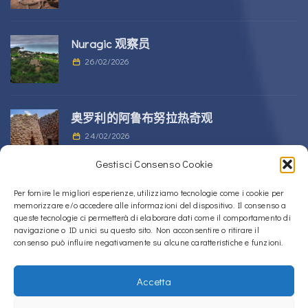
Nuragic 观察员
26/02/2026
奥罗利的阿鲁布努拉热奇观
24/02/2026
Gestisci Consenso Cookie
位于 Alà dei Sardi 的 Sos Nurattolos
Per fornire le migliori esperienze, utilizziamo tecnologie come i cookie per
memorizzare e/o accedere alle informazioni del dispositivo. Il consenso a
Nuragic 建筑群
queste tecnologie ci permetterà di elaborare dati come il comportamento di
23/02/2026
navigazione o ID unici su questo sito. Non acconsentire o ritirare il
consenso può influire negativamente su alcune caratteristiche e funzioni.
Accetta
Copyright © 2020 – 2026
La Sardegna verso l'Unesco