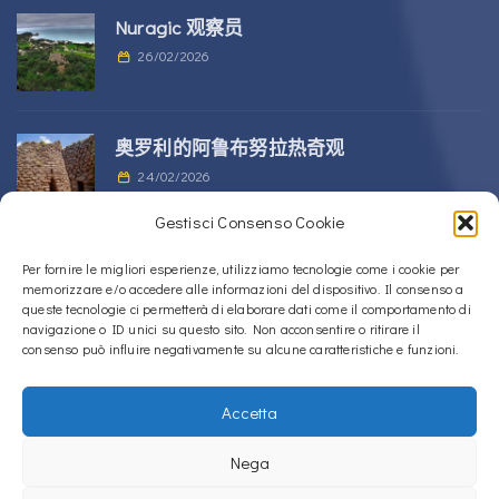
Nuragic 观察员
26/02/2026
奥罗利的阿鲁布努拉热奇观
24/02/2026
Gestisci Consenso Cookie
位于 Alà dei Sardi 的 Sos Nurattolos
Per fornire le migliori esperienze, utilizziamo tecnologie come i cookie per
memorizzare e/o accedere alle informazioni del dispositivo. Il consenso a
Nuragic 建筑群
queste tecnologie ci permetterà di elaborare dati come il comportamento di
23/02/2026
navigazione o ID unici su questo sito. Non acconsentire o ritirare il
consenso può influire negativamente su alcune caratteristiche e funzioni.
Accetta
Copyright © 2020 – 2026
La Sardegna verso l'Unesco
Nega
Cookie政策（欧盟）
隐私政策