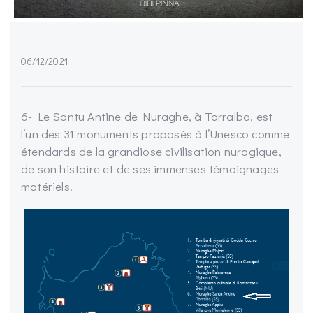
06/12/2021
6- Le Santu Antine de Nuraghe, à Torralba, est
l’un des 31 monuments proposés à l’Unesco comme
étendards de la grandiose civilisation nuragique,
de son histoire et de ses immenses témoignages
matériels.