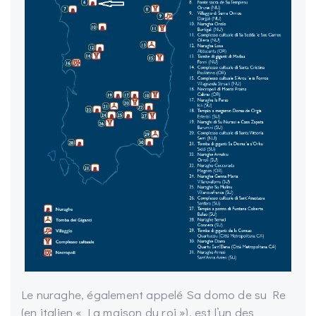
Le nuraghe, également appelé Sa domo de su Re
(en italien « La maison du roi »), est l’un des