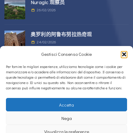
Nuragic 观察员
26/02/2026
奥罗利的阿鲁布努拉热奇观
24/02/2026
Gestisci Consenso Cookie
位于 Alà dei Sardi 的 Sos Nurattolos
Per fornire le migliori esperienze, utilizziamo tecnologie come i cookie per
memorizzare e/o accedere alle informazioni del dispositivo. Il consenso a
Nuragic 建筑群
queste tecnologie ci permetterà di elaborare dati come il comportamento di
23/02/2026
navigazione o ID unici su questo sito. Non acconsentire o ritirare il
consenso può influire negativamente su alcune caratteristiche e funzioni.
Accetta
Copyright © 2020 – 2026
La Sardegna verso l'Unesco
Nega
Cookie政策（欧盟）
隐私政策
Visualizza le preferenze