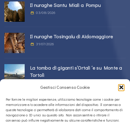
Il nuraghe Santu Miali a Pompu
03/08/2026
Il nuraghe Tosingalu di Aidomaggiore
31/07/2026
La tomba di giganti s’Ortali ‘e su Monte a
Tortolì
21/07/2026
Gestisci Consenso Cookie
Per fornire le migliori esperienze, utilizziamo tecnologie come i cookie per
Il nuraghe Perdu Cossu a Norbello
memorizzare e/o accedere alle informazioni del dispositivo. Il consenso a
16/07/2026
queste tecnologie ci permetterà di elaborare dati come il comportamento di
navigazione o ID unici su questo sito. Non acconsentire o ritirare il
consenso può influire negativamente su alcune caratteristiche e funzioni.