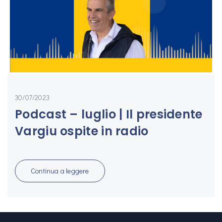
30/07/2023
Podcast – luglio | Il presidente
Vargiu ospite in radio
Cond
Continua a leggere