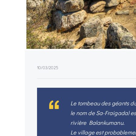
10/03/2025
Le tombeau des géants d
le nom de Sa-Fraigada) est 
rivière Balankumanu.
Le village est probablemen