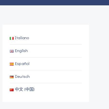
Italiano
English
Español
Deutsch
中文 (中国)