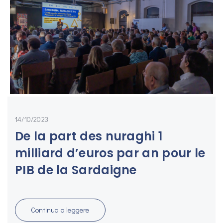
14/10/2023
De la part des nuraghi 1
milliard d’euros par an pour le
PIB de la Sardaigne
Cond
Continua a leggere