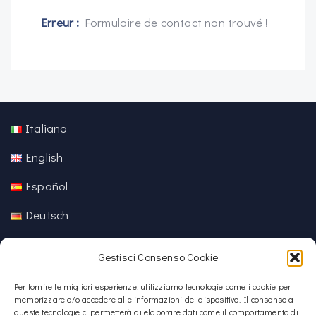
Erreur :
Formulaire de contact non trouvé !
Italiano
English
Español
Deutsch
中文 (中国)
Gestisci Consenso Cookie
Per fornire le migliori esperienze, utilizziamo tecnologie come i cookie per
memorizzare e/o accedere alle informazioni del dispositivo. Il consenso a
queste tecnologie ci permetterà di elaborare dati come il comportamento di