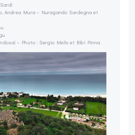
 Sardi
cco, Andrea Mura – Nuragando Sardegna et
su
igu
ndosa) – Photo : Sergio Melis et Bibi Pinna