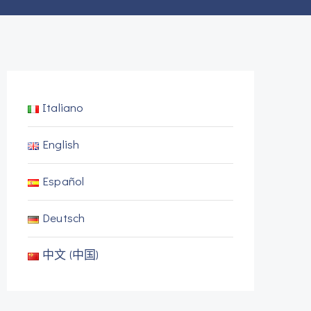
Italiano
English
Español
Deutsch
中文 (中国)