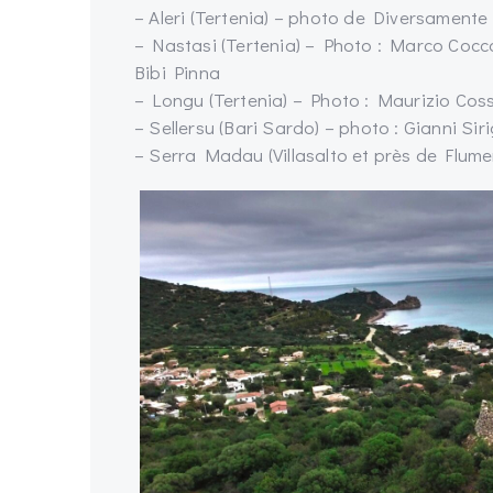
– Aleri (Tertenia) – photo de Diversamente
– Nastasi (Tertenia) – Photo : Marco Co
Bibi Pinna
– Longu (Tertenia) – Photo : Maurizio Cos
– Sellersu (Bari Sardo) – photo : Gianni Sir
– Serra Madau (Villasalto et près de Flume