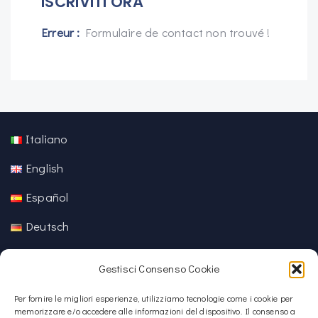
ISCRIVITI ORA
Erreur :
Formulaire de contact non trouvé !
Italiano
English
Español
Deutsch
中文 (中国)
Gestisci Consenso Cookie
Per fornire le migliori esperienze, utilizziamo tecnologie come i cookie per
memorizzare e/o accedere alle informazioni del dispositivo. Il consenso a