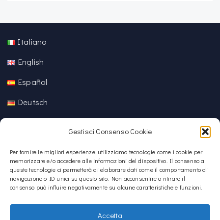
Italiano
English
Español
Deutsch
中文 (中国)
Gestisci Consenso Cookie
Per fornire le migliori esperienze, utilizziamo tecnologie come i cookie per
memorizzare e/o accedere alle informazioni del dispositivo. Il consenso a
queste tecnologie ci permetterà di elaborare dati come il comportamento di
navigazione o ID unici su questo sito. Non acconsentire o ritirare il
consenso può influire negativamente su alcune caratteristiche e funzioni.
Accetta