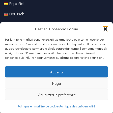
Español
Deutsch
中文 (中国)
Gestisci Consenso Cookie
Per fornire le migliori esperienze, utilizziamo tecnologie come i cookie per
memorizzare e/o accedere alle informazioni del dispositivo. Il consenso a
queste tecnologie ci permetterà di elaborare dati come il comportamento di
navigazione o ID unici su questo sito. Non acconsentire o ritirare il
consenso può influire negativamente su alcune caratteristiche e funzioni.
Accetta
Nega
Copyright © 2020 – 2026
La Sardegna verso l'Unesco
Visualizza le preferenze
La Sardegna verso l'Unesco utilise
Accessibility Checker
pour surveiller
l'accessibilité de notre site web.
Politique en matière de cookies
Politique de confidentialité