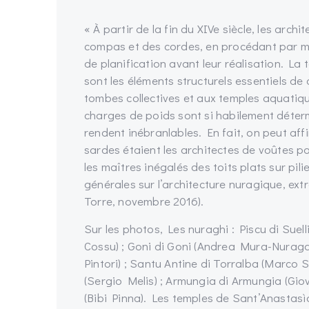
« À partir de la fin du XIVe siècle, les arc
compas et des cordes, en procédant par mo
de planification avant leur réalisation. La to
sont les éléments structurels essentiels de
tombes collectives et aux temples aquatiqu
charges de poids sont si habilement déterm
rendent inébranlables. En fait, on peut aff
sardes étaient les architectes de voûtes p
les maîtres inégalés des toits plats sur pi
générales sur l’architecture nuragique, ex
Torre, novembre 2016).
Sur les photos, Les nuraghi : Piscu di Suelli
Cossu) ; Goni di Goni (Andrea Mura-Nuraga
Pintori) ; Santu Antine di Torralba (Marco 
(Sergio Melis) ; Armungia di Armungia (Giov
(Bibi Pinna). Les temples de Sant’Anastas