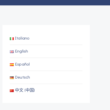
Italiano
English
Español
Deutsch
中文 (中国)