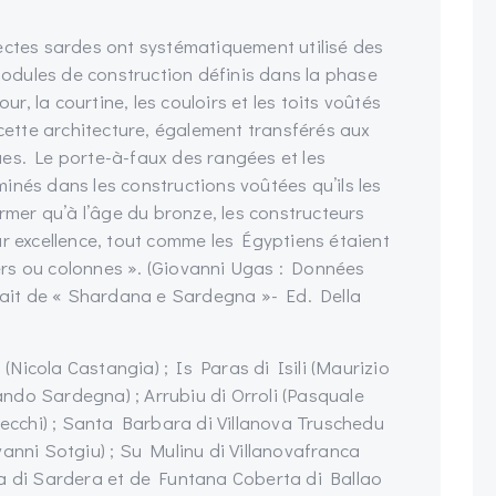
hitectes sardes ont systématiquement utilisé des
dules de construction définis dans la phase
ur, la courtine, les couloirs et les toits voûtés
 cette architecture, également transférés aux
es. Le porte-à-faux des rangées et les
inés dans les constructions voûtées qu’ils les
irmer qu’à l’âge du bronze, les constructeurs
ar excellence, tout comme les Égyptiens étaient
liers ou colonnes ». (Giovanni Ugas : Données
trait de « Shardana e Sardegna »- Ed. Della
 (Nicola Castangia) ; Is Paras di Isili (Maurizio
ndo Sardegna) ; Arrubiu di Orroli (Pasquale
Secchi) ; Santa Barbara di Villanova Truschedu
anni Sotgiu) ; Su Mulinu di Villanovafranca
ìa di Sardera et de Funtana Coberta di Ballao