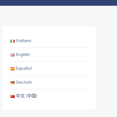
Italiano
English
Español
Deutsch
中文 (中国)