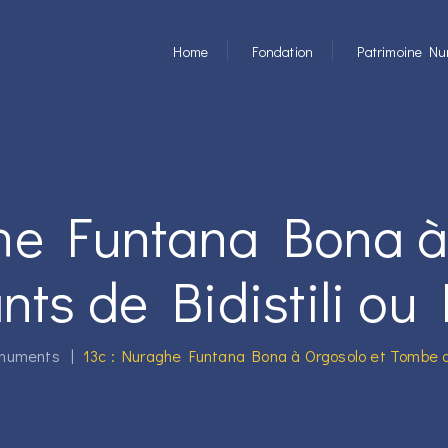
Home
Fondation
Patrimoine Nu
he Funtana Bona à
ts de Bidistili ou
numents
|
13c : Nuraghe Funtana Bona à Orgosolo et Tombe d