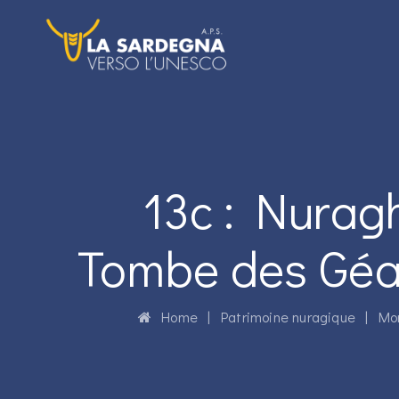
13c : Nurag
Tombe des Géan
Home
|
Patrimoine nuragique
|
Mo