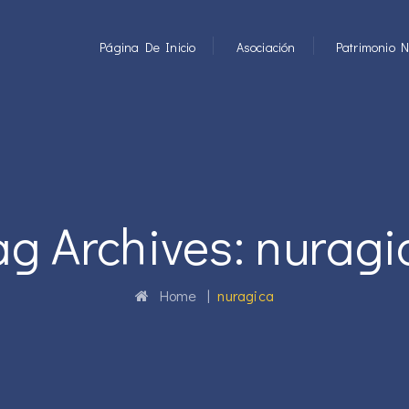
Página De Inicio
Asociación
Patrimonio N
ag Archives:
nuragi
Home
|
nuragica