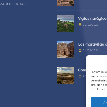
IZADOR PARA EL
Vigías nurágico
26/02/2026
Las maravillas d
24/02/2026
Complejo Sos Nu
Per fornire 
23/02/2026
e/o accedere
permetterà d
sito. Non ac
caratteristic
Ac