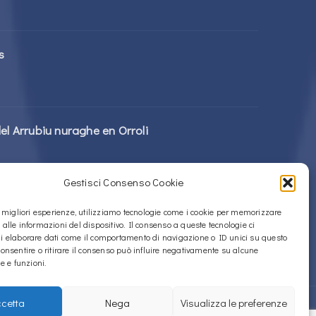
s
el Arrubiu nuraghe en Orroli
Gestisci Consenso Cookie
rattolos Nuragic en Alà dei Sardi
le migliori esperienze, utilizziamo tecnologie come i cookie per memorizzare
 alle informazioni del dispositivo. Il consenso a queste tecnologie ci
i elaborare dati come il comportamento di navigazione o ID unici su questo
consentire o ritirare il consenso può influire negativamente su alcune
he e funzioni.
cetta
Nega
Visualizza le preferenze
Política de Cookies (UE)
Política de privacidad