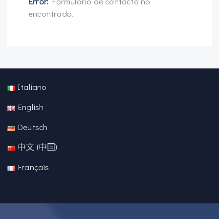
Error:
Formulario de contacto no
encontrado.
Italiano
English
Deutsch
中文 (中国)
Français