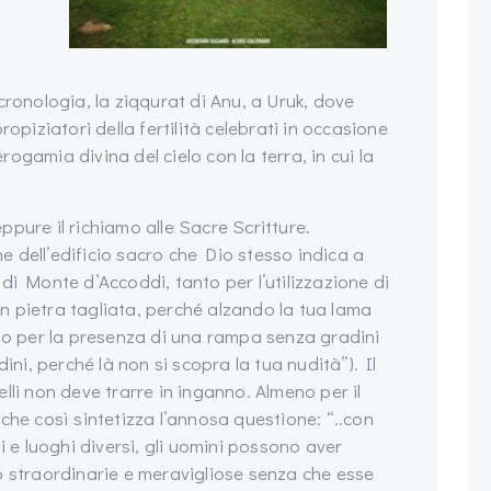
cronologia, la ziqqurat di Anu, a Uruk, dove
opiziatori della fertilità celebrati in occasione
erogamia divina del cielo con la terra, in cui la
pure il richiamo alle Sacre Scritture.
ne dell’edificio sacro che Dio stesso indica a
di Monte d’Accoddi, tanto per l’utilizzazione di
con pietra tagliata, perché alzando la tua lama
nto per la presenza di una rampa senza gradini
ini, perché là non si scopra la tua nudità”). Il
lli non deve trarre in inganno. Almeno per il
che così sintetizza l’annosa questione: “..con
i e luoghi diversi, gli uomini possono aver
o straordinarie e meravigliose senza che esse