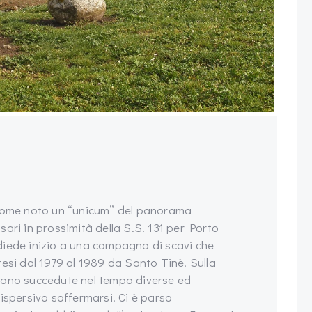
 come noto un “unicum” del panorama
ari in prossimità della S.S. 131 per Porto
diede inizio a una campagna di scavi che
esi dal 1979 al 1989 da Santo Tinè. Sulla
sono succedute nel tempo diverse ed
ispersivo soffermarsi. Ci è parso