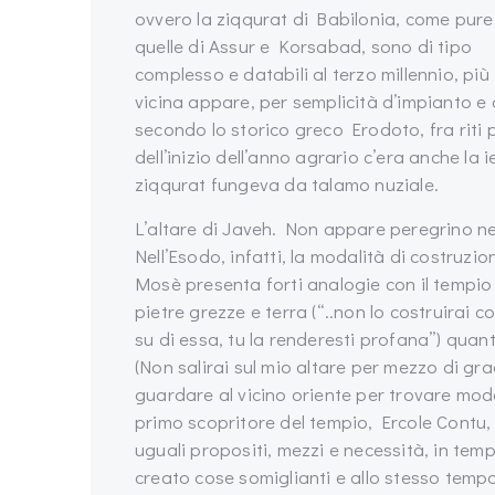
ovvero la ziqqurat di Babilonia, come pure
quelle di Assur e Korsabad, sono di tipo
complesso e databili al terzo millennio, più
vicina appare, per semplicità d’impianto e 
secondo lo storico greco Erodoto, fra riti pr
dell’inizio dell’anno agrario c’era anche la i
ziqqurat fungeva da talamo nuziale.
L’altare di Javeh. Non appare peregrino nep
Nell’Esodo, infatti, la modalità di costruzio
Mosè presenta forti analogie con il tempio 
pietre grezze e terra (“..non lo costruirai 
su di essa, tu la renderesti profana”) qua
(Non salirai sul mio altare per mezzo di grad
guardare al vicino oriente per trovare mode
primo scopritore del tempio, Ercole Contu, 
uguali propositi, mezzi e necessità, in temp
creato cose somiglianti e allo stesso temp