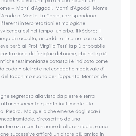
l nome. Alle varianti più o meno recenti del
ome – Monti d’Aggodi, Monti d’Agoddi Monte
’Acode o Monte La Corra, corrispondono
ifferenti interpretazioni etimologiche
vvicendatesi nel tempo: un’erba, il kòdoro; il
uogo di raccolta, accoddi; o il corno, corra. Si
eve però al Prof. Virgilio Tetti la più probabile
icostruzione dell’origine del nome, che nelle più
ntiche testimonianze catastali è indicato come
(da coda = pietra) e nel condaghe medievale di
a del toponimo suona per l’appunto Monton de
raghe segretato alla vista da pietre e terra
to affannosamente quanto inutilmente – la
la Piedra. Ma quello che emerse dagli scavi
oncopiramidale, circoscritto da una
 terrazza con funzione di altare rituale, e una
ne successive affiorò un altare più antico in