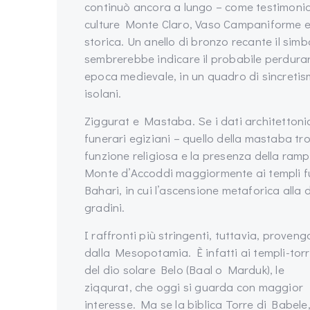
continuò ancora a lungo – come testimoniano 
culture Monte Claro, Vaso Campaniforme e 
storica. Un anello di bronzo recante il simbo
sembrerebbe indicare il probabile perdurare
epoca medievale, in un quadro di sincretism
isolani.
Ziggurat e Mastaba. Se i dati architettonic
funerari egiziani – quello della mastaba tr
funzione religiosa e la presenza della ram
Monte d’Accoddi maggiormente ai templi f
Bahari, in cui l’ascensione metaforica alla d
gradini.
I raffronti più stringenti, tuttavia, proven
dalla Mesopotamia. È infatti ai templi-tor
del dio solare Belo (Baal o Marduk), le
ziqqurat, che oggi si guarda con maggior
interesse. Ma se la biblica Torre di Babele