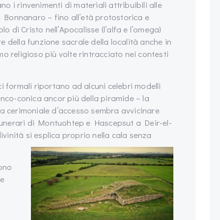
i rinvenimenti di materiali attribuibili alle
Bonnanaro – fino all’età protostorica e
lo di Cristo nell’Apocalisse (l’alfa e l’omega)
 della funzione sacrale della località anche in
o religioso più volte rintracciato nei contesti
i formali riportano ad alcuni celebri modelli
onco-conica ancor più della piramide – la
pa cerimoniale d’accesso sembra avvicinare
unerari di Montuohtep e Hascepsut a Deir-el-
ivinità si esplica proprio nella cala senza
gono
re
,