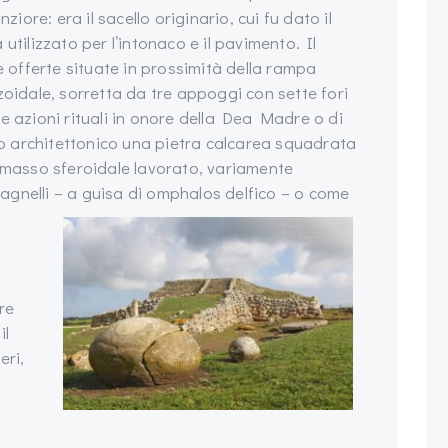
ziore: era il sacello originario, cui fu dato il
utilizzato per l’intonaco e il pavimento. Il
e offerte situate in prossimità della rampa
zoidale, sorretta da tre appoggi con sette fori
e azioni rituali in onore della Dea Madre o di
edo architettonico una pietra calcarea squadrata
n masso sferoidale lavorato, variamente
i agnelli – a guisa di omphalos delfico – o come
re
il
eri,