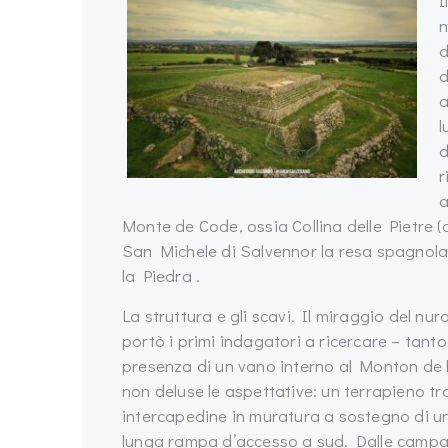
I
n
d
d
a
l
d
r
a
Monte de Code, ossia Collina delle Pietre 
San Michele di Salvennor la resa spagnol
la Piedra .
La struttura e gli scavi. Il miraggio del nu
portò i primi indagatori a ricercare – tan
presenza di un vano interno al Monton de 
non deluse le aspettative: un terrapieno tr
intercapedine in muratura a sostegno di una
lunga rampa d’accesso a sud. Dalle campag