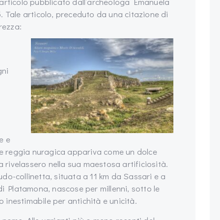
 articolo pubblicato dall’archeologa Emanuela
15. Tale articolo, preceduto da una citazione di
rezza:
gni
e e
nte reggia nuragica appariva come un dolce
u la rivelassero nella sua maestosa artificiosità.
do-collinetta, situata a 11 km da Sassari e a
di Platamona, nascose per millenni, sotto le
o inestimabile per antichità e unicità.