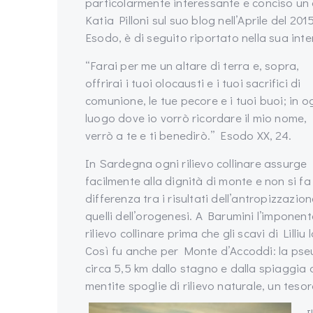
particolarmente interessante e conciso un
Katia Pilloni sul suo blog nell’Aprile del 20
Esodo, è di seguito riportato nella sua inte
“Farai per me un altare di terra e, sopra,
offrirai i tuoi olocausti e i tuoi sacrifici di
comunione, le tue pecore e i tuoi buoi; in o
luogo dove io vorrò ricordare il mio nome,
verrò a te e ti benedirò.” Esodo XX, 24.
In Sardegna ogni rilievo collinare assurge
facilmente alla dignità di monte e non si fa
differenza tra i risultati dell’antropizzazion
quelli dell’orogenesi. A Barumini l’impone
rilievo collinare prima che gli scavi di Lilli
Così fu anche per Monte d’Accoddi: la pseu
circa 5,5 km dallo stagno e dalla spiaggia 
mentite spoglie di rilievo naturale, un tesor