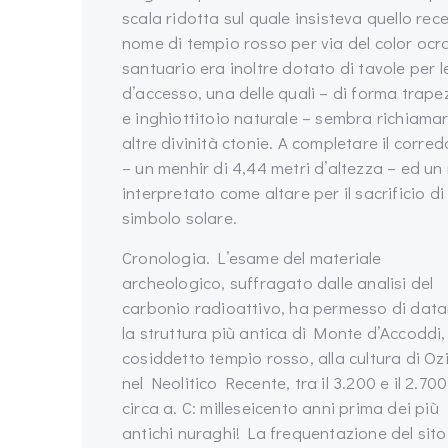
scala ridotta sul quale insisteva quello recen
nome di tempio rosso per via del color ocra 
santuario era inoltre dotato di tavole per l
d’accesso, una delle quali – di forma trape
e inghiottitoio naturale – sembra richiamar
altre divinità ctonie. A completare il corr
– un menhir di 4,44 metri d’altezza – ed u
interpretato come altare per il sacrificio d
simbolo solare.
Cronologia. L’esame del materiale
archeologico, suffragato dalle analisi del
carbonio radioattivo, ha permesso di data
la struttura più antica di Monte d’Accoddi, 
cosiddetto tempio rosso, alla cultura di Ozi
nel Neolitico Recente, tra il 3.200 e il 2.700
circa a. C: milleseicento anni prima dei più
antichi nuraghi! La frequentazione del sito