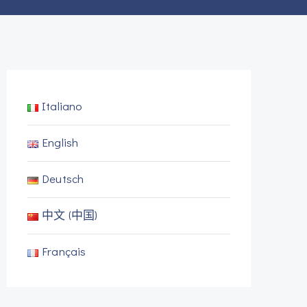
Italiano
English
Deutsch
中文 (中国)
Français