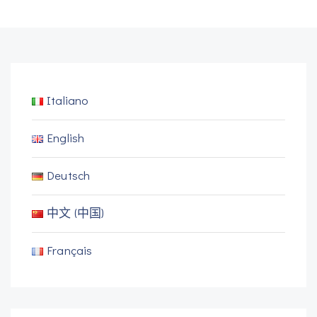
Italiano
English
Deutsch
中文 (中国)
Français