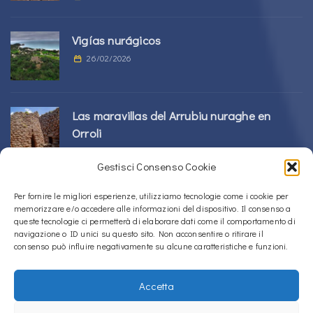
Vigías nurágicos
26/02/2026
Las maravillas del Arrubiu nuraghe en
Orroli
24/02/2026
Gestisci Consenso Cookie
Complejo Sos Nurattolos Nuragic en Alà
Per fornire le migliori esperienze, utilizziamo tecnologie come i cookie per
memorizzare e/o accedere alle informazioni del dispositivo. Il consenso a
dei Sardi
queste tecnologie ci permetterà di elaborare dati come il comportamento di
23/02/2026
navigazione o ID unici su questo sito. Non acconsentire o ritirare il
consenso può influire negativamente su alcune caratteristiche e funzioni.
Accetta
Copyright © 2020 – 2026
La Sardegna verso l'Unesco