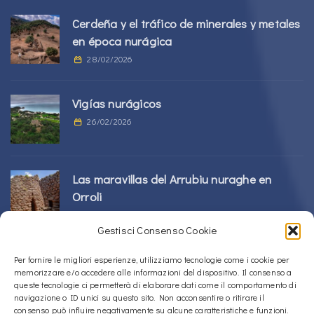
Cerdeña y el tráfico de minerales y metales
en época nurágica
28/02/2026
Vigías nurágicos
26/02/2026
Las maravillas del Arrubiu nuraghe en
Orroli
24/02/2026
Gestisci Consenso Cookie
Complejo Sos Nurattolos Nuragic en Alà
Per fornire le migliori esperienze, utilizziamo tecnologie come i cookie per
memorizzare e/o accedere alle informazioni del dispositivo. Il consenso a
dei Sardi
queste tecnologie ci permetterà di elaborare dati come il comportamento di
23/02/2026
navigazione o ID unici su questo sito. Non acconsentire o ritirare il
consenso può influire negativamente su alcune caratteristiche e funzioni.