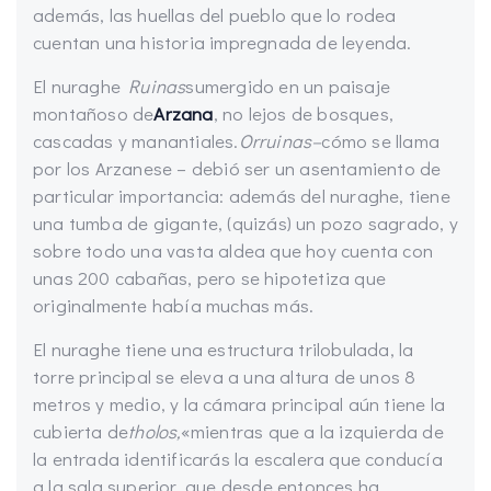
además, las huellas del pueblo que lo rodea
cuentan una historia impregnada de leyenda.
El nuraghe
Ruinas
sumergido en un paisaje
montañoso de
Arzana
, no lejos de bosques,
cascadas y manantiales.
Orruinas
–
cómo se llama
por los Arzanese – debió ser un asentamiento de
particular importancia: además del nuraghe, tiene
una tumba de gigante, (quizás) un pozo sagrado, y
sobre todo una vasta aldea que hoy cuenta con
unas 200 cabañas, pero se hipotetiza que
originalmente había muchas más.
El nuraghe tiene una estructura trilobulada, la
torre principal se eleva a una altura de unos 8
metros y medio, y la cámara principal aún tiene la
cubierta de
tholos,
«mientras que a la izquierda de
la entrada identificarás la escalera que conducía
a la sala superior, que desde entonces ha