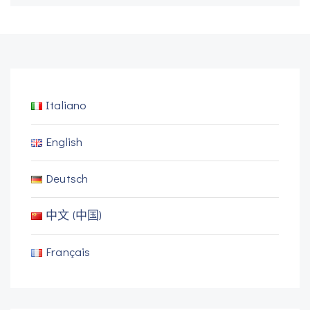
Italiano
English
Deutsch
中文 (中国)
Français