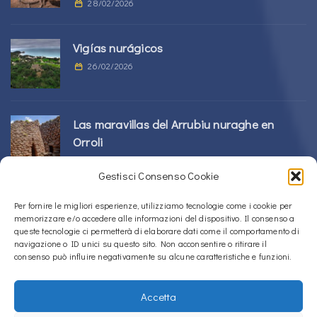
28/02/2026
Vigías nurágicos
26/02/2026
Las maravillas del Arrubiu nuraghe en
Orroli
24/02/2026
Gestisci Consenso Cookie
Complejo Sos Nurattolos Nuragic en Alà
Per fornire le migliori esperienze, utilizziamo tecnologie come i cookie per
memorizzare e/o accedere alle informazioni del dispositivo. Il consenso a
dei Sardi
queste tecnologie ci permetterà di elaborare dati come il comportamento di
23/02/2026
navigazione o ID unici su questo sito. Non acconsentire o ritirare il
consenso può influire negativamente su alcune caratteristiche e funzioni.
Accetta
Copyright © 2020 – 2026
La Sardegna verso l'Unesco