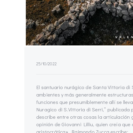
25/10/2022
El santuario nurágico de Santa Vittoria di 
ambientes y más generalmente estructura
funciones que presumiblemente allí se lleva
Nuragico di S.Vittoria di Serri,” publicad
describe entre otras cosas la articulación 
opinión de Giovanni Lilliu, quien creía qu
aristocrática». Raimondo Zucca escribe: