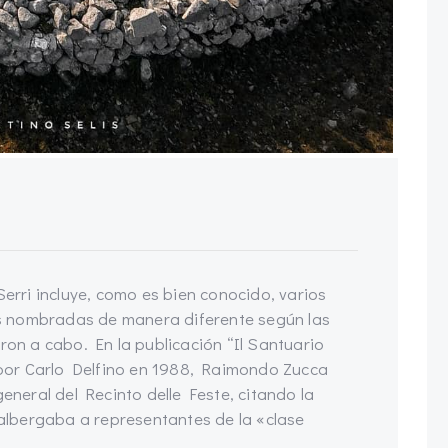
Serri incluye, como es bien conocido, varios
s nombradas de manera diferente según las
ron a cabo. En la publicación “Il Santuario
a por Carlo Delfino en 1988, Raimondo Zucca
general del Recinto delle Feste, citando la
e albergaba a representantes de la «clase