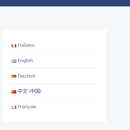
Italiano
English
Deutsch
中文 (中国)
Français