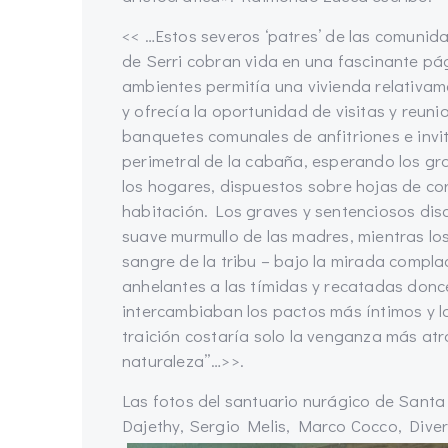
<< …Estos severos ‘patres’ de las comuni
de Serri cobran vida en una fascinante pági
ambientes permitía una vivienda relativam
y ofrecía la oportunidad de visitas y reuni
banquetes comunales de anfitriones e invi
perimetral de la cabaña, esperando los g
los hogares, dispuestos sobre hojas de co
habitación. Los graves y sentenciosos dis
suave murmullo de las madres, mientras los
sangre de la tribu – bajo la mirada compl
anhelantes a las tímidas y recatadas donc
intercambiaban los pactos más íntimos y l
traición costaría solo la venganza más atr
naturaleza”…>>.
Las fotos del santuario nurágico de Santa V
Dajethy, Sergio Melis, Marco Cocco, Dive