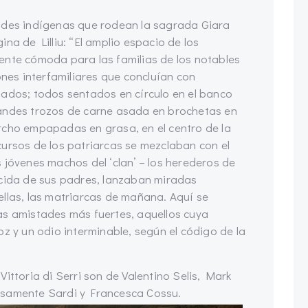
dades indígenas que rodean la sagrada Giara
na de Lilliu: “El amplio espacio de los
ente cómoda para las familias de los notables
ones interfamiliares que concluían con
tados; todos sentados en círculo en el banco
randes trozos de carne asada en brochetas en
rcho empapadas en grasa, en el centro de la
cursos de los patriarcas se mezclaban con el
 jóvenes machos del ‘clan’ – los herederos de
acida de sus padres, lanzaban miradas
ellas, las matriarcas de mañana. Aquí se
as amistades más fuertes, aquellos cuya
oz y un odio interminable, según el código de la
ittoria di Serri son de Valentino Selis, Mark
rsamente Sardi y Francesca Cossu.