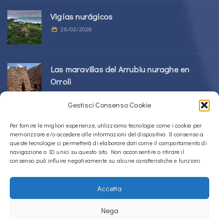
Vigías nurágicos
26/02/2026
Las maravillas del Arrubiu nuraghe en
Orroli
24/02/2026
Gestisci Consenso Cookie
Complejo Sos Nurattolos Nuragic en Alà
Per fornire le migliori esperienze, utilizziamo tecnologie come i cookie per
memorizzare e/o accedere alle informazioni del dispositivo. Il consenso a
dei Sardi
queste tecnologie ci permetterà di elaborare dati come il comportamento di
23/02/2026
navigazione o ID unici su questo sito. Non acconsentire o ritirare il
consenso può influire negativamente su alcune caratteristiche e funzioni.
Accetta
Copyright © 2020 – 2026
La Sardegna verso l'Unesco
Nega
Política de Cookies (UE)
Política de privacidad