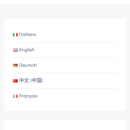
Italiano
English
Deutsch
中文 (中国)
Français