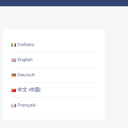
Italiano
English
Deutsch
中文 (中国)
Français