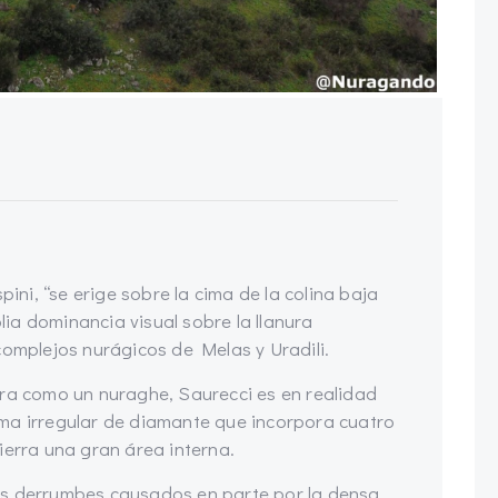
pini, “se erige sobre la cima de la colina baja
ia dominancia visual sobre la llanura
complejos nurágicos de Melas y Uradili.
ura como un nuraghe, Saurecci es en realidad
ma irregular de diamante que incorpora cuatro
ierra una gran área interna.
os derrumbes causados en parte por la densa