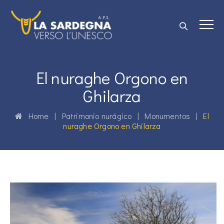
El nuraghe Orgono en
Ghilarza
Home
|
Patrimonio nurágico
|
Monumentos
|
El
nuraghe Orgono en Ghilarza