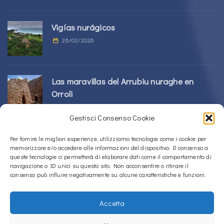
Vigías nurágicos
26/02/2026
Las maravillas del Arrubiu nuraghe en
Orroli
24/02/2026
Gestisci Consenso Cookie
Complejo Sos Nurattolos Nuragic en Alà
Per fornire le migliori esperienze, utilizziamo tecnologie come i cookie per
memorizzare e/o accedere alle informazioni del dispositivo. Il consenso a
dei Sardi
queste tecnologie ci permetterà di elaborare dati come il comportamento di
23/02/2026
navigazione o ID unici su questo sito. Non acconsentire o ritirare il
consenso può influire negativamente su alcune caratteristiche e funzioni.
Accetta
Copyright © 2020 – 2026
La Sardegna verso l'Unesco