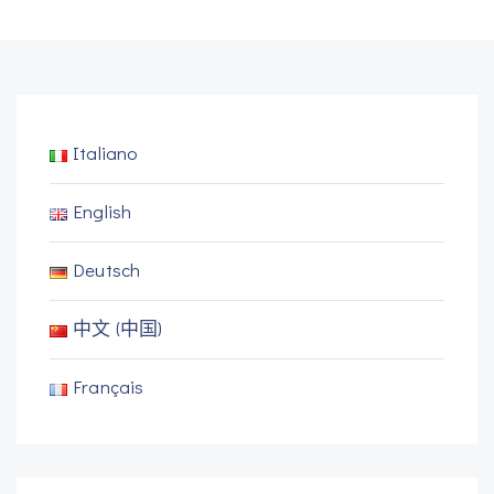
Italiano
English
Deutsch
中文 (中国)
Français