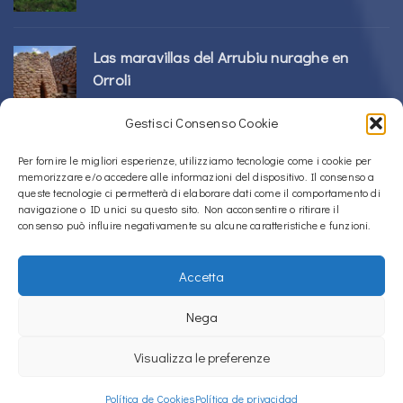
Las maravillas del Arrubiu nuraghe en
Orroli
24/02/2026
Gestisci Consenso Cookie
Complejo Sos Nurattolos Nuragic en Alà
Per fornire le migliori esperienze, utilizziamo tecnologie come i cookie per
memorizzare e/o accedere alle informazioni del dispositivo. Il consenso a
dei Sardi
queste tecnologie ci permetterà di elaborare dati come il comportamento di
23/02/2026
navigazione o ID unici su questo sito. Non acconsentire o ritirare il
consenso può influire negativamente su alcune caratteristiche e funzioni.
Accetta
Copyright © 2020 – 2026
La Sardegna verso l'Unesco
Nega
Política de Cookies (UE)
Política de privacidad
Visualizza le preferenze
La Sardegna verso l'Unesco uses
Accessibility Checker
to monitor our
website's accessibility.
Política de Cookies
Política de privacidad