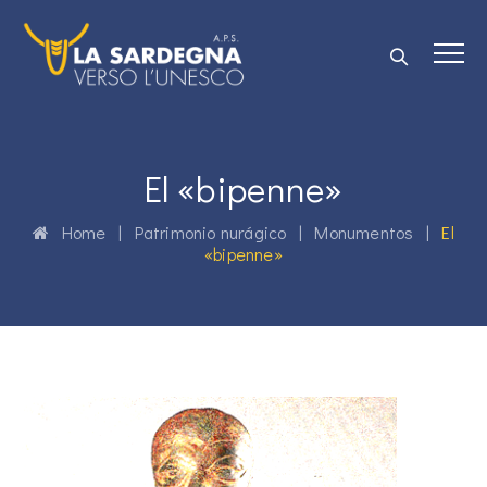
El «bipenne»
Home
|
Patrimonio nurágico
|
Monumentos
|
El
«bipenne»