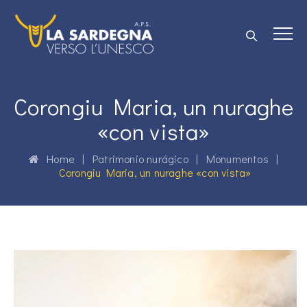
Corongiu Maria, un nuraghe
«con vista»
Home
|
Patrimonio nurágico
|
Monumentos
|
Corongiu Maria, un nuraghe «con vista»